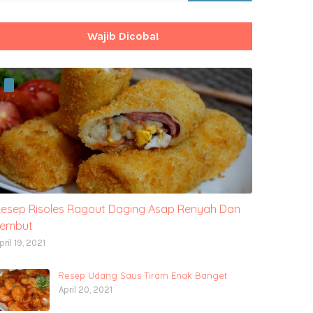
Wajib Dicoba!
esep Risoles Ragout Daging Asap Renyah Dan
Lembut
pril 19, 2021
Resep Udang Saus Tiram Enak Banget
April 20, 2021