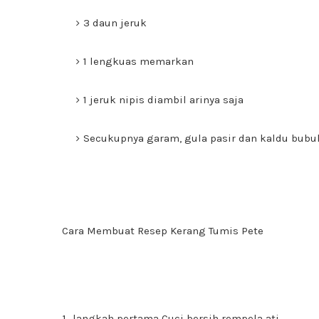
3 daun jeruk
1 lengkuas memarkan
1 jeruk nipis diambil arinya saja
Secukupnya garam, gula pasir dan kaldu bubuk
Cara Membuat Resep Kerang Tumis Pete
langkah pertama Cuci bersih rempela ati