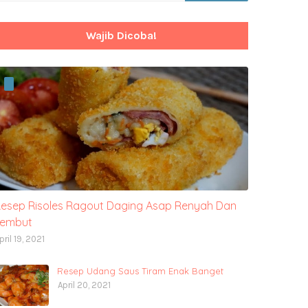
Wajib Dicoba!
esep Risoles Ragout Daging Asap Renyah Dan
Lembut
pril 19, 2021
Resep Udang Saus Tiram Enak Banget
April 20, 2021