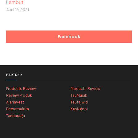
Lembut
April 19, 2021
Facebook
PARTNER
Products Review
Products Review
Review Produk
TauMusik
Ajarinvest
Tautajwid
Bersamakita
KuyNgopi
Tanparagu