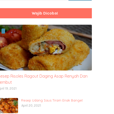
Wajib Dicoba!
esep Risoles Ragout Daging Asap Renyah Dan
Lembut
pril 19, 2021
Resep Udang Saus Tiram Enak Banget
April 20, 2021