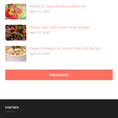
Resep Es Oyen Bandung Asli Enak
April 20, 2021
Resep Sapi Lada Hitam Enak banget
April 20, 2021
Resep Masakan Ibu Hamil Enak dan Bergizi
April 20, 2021
Facebook
PARTNER