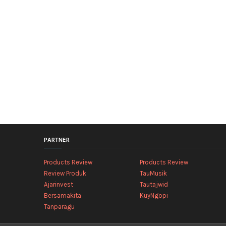
PARTNER
Products Review
Products Review
Review Produk
TauMusik
Ajarinvest
Tautajwid
Bersamakita
KuyNgopi
Tanparagu