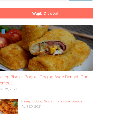
Wajib Dicoba!
esep Risoles Ragout Daging Asap Renyah Dan
Lembut
pril 19, 2021
Resep Udang Saus Tiram Enak Banget
April 20, 2021