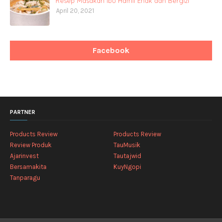
Resep Masakan Ibu Hamil Enak dan Bergizi
April 20, 2021
Facebook
PARTNER
Products Review
Products Review
Review Produk
TauMusik
Ajarinvest
Tautajwid
Bersamakita
KuyNgopi
Tanparagu