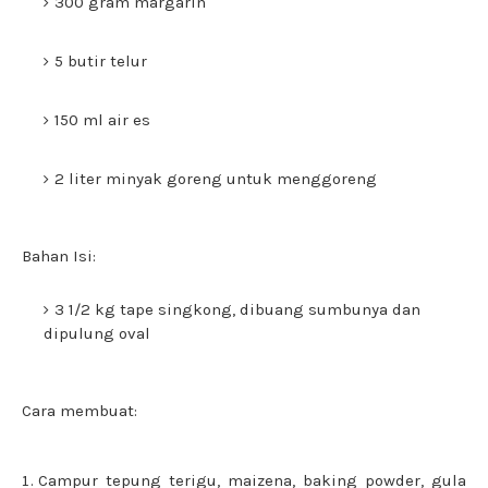
300 gram margarin
5 butir telur
150 ml air es
2 liter minyak goreng untuk menggoreng
Bahan Isi:
3 1/2 kg tape singkong, dibuang sumbunya dan
dipulung oval
Cara membuat:
Campur tepung terigu, maizena, baking powder, gula