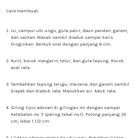
Cara membuat:
Isi, campur ubi ungu, gula pasir, daun pandan, garam,
dan santan. Masak sambil diaduk sampai kalis.
Dinginkan. Bentuk oval dengan panjang 6 cm.
Kulit, kocok margarin, telur, dan gula tepung. Kocok
asal rata.
Tambahkan tepung terigu, maizena, dan garam sambil
diayak dan diaduk rata. Masukkan air. Aduk rata.
Giling tipis adonan di gilingan mi dengan sampai
ketebalan no. 5 (paling tebal no.1). Potong panjang 35
cm, lebar 1 1/2 cm.
Lilitkan adonan molen ke ubi ungu. Rekatkan lilitan