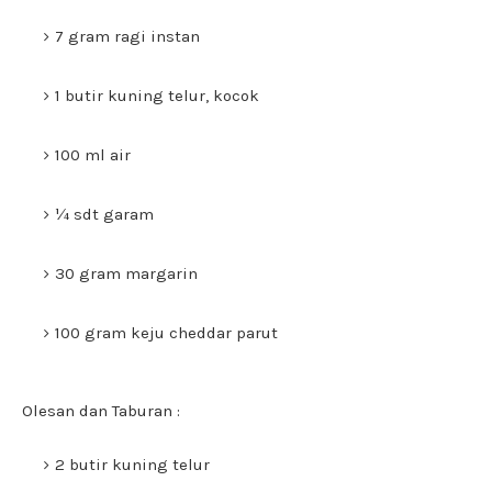
7 gram ragi instan
1 butir kuning telur, kocok
100 ml air
¼ sdt garam
30 gram margarin
100 gram keju cheddar parut
Olesan dan Taburan :
2 butir kuning telur