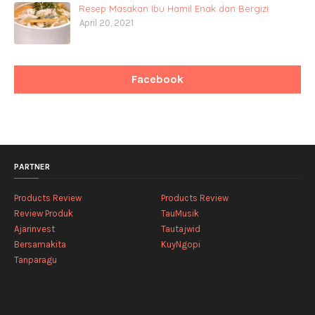
Resep Masakan Ibu Hamil Enak dan Bergizi
April 20, 2021
Facebook
PARTNER
Products Review
Products Review
Review Produk
TauMusik
Ajarinvest
Tautajwid
Bersamakita
KuyNgopi
Tanparagu