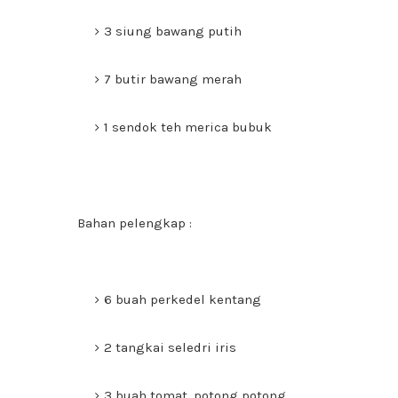
3 siung bawang putih
7 butir bawang merah
1 sendok teh merica bubuk
Bahan pelengkap :
6 buah perkedel kentang
2 tangkai seledri iris
3 buah tomat, potong potong