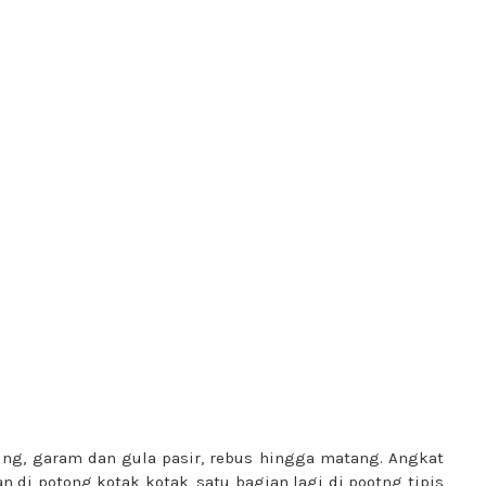
ing, garam dan gula pasir, rebus hingga matang. Angkat
n di potong kotak kotak, satu bagian lagi di pootng tipis