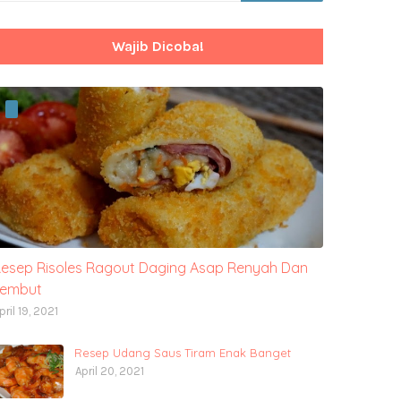
Wajib Dicoba!
esep Risoles Ragout Daging Asap Renyah Dan
Lembut
pril 19, 2021
Resep Udang Saus Tiram Enak Banget
April 20, 2021