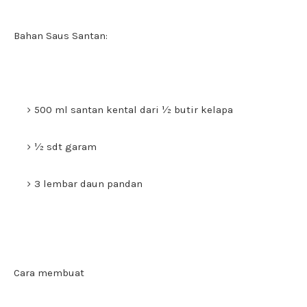
Bahan Saus Santan:
500 ml santan kental dari ½ butir kelapa
½ sdt garam
3 lembar daun pandan
Cara membuat