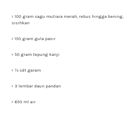
100 gram sagu mutiara merah, rebus hingga bening,
sisihkan
150 gram gula pasir
50 gram tepung kanji
¼ sdt garam
3 lembar daun pandan
650 ml air