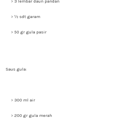
3 lembar daun pandan
½ sdt garam
50 gr gula pasir
Saus gula:
300 ml air
200 gr gula merah