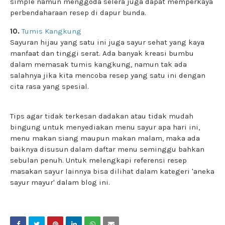
simple namun menggoda selera juga dapat memperkaya
perbendaharaan resep di dapur bunda.
10.
Tumis Kangkung
Sayuran hijau yang satu ini juga sayur sehat yang kaya
manfaat dan tinggi serat. Ada banyak kreasi bumbu
dalam memasak tumis kangkung, namun tak ada
salahnya jika kita mencoba resep yang satu ini dengan
cita rasa yang spesial.
Tips agar tidak terkesan dadakan atau tidak mudah
bingung untuk menyediakan menu sayur apa hari ini,
menu makan siang maupun makan malam, maka ada
baiknya disusun dalam daftar menu seminggu bahkan
sebulan penuh. Untuk melengkapi referensi resep
masakan sayur lainnya bisa dilihat dalam kategeri 'aneka
sayur mayur' dalam blog ini.