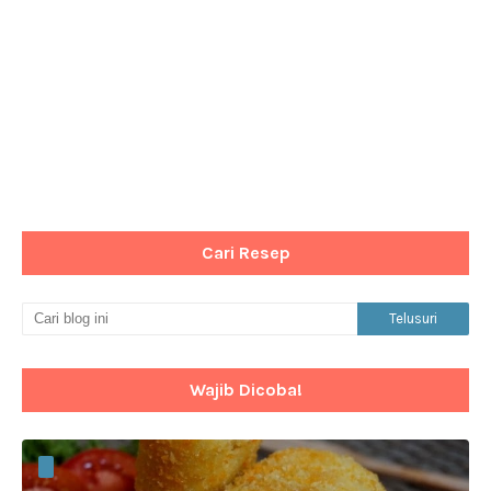
Cari Resep
Wajib Dicoba!