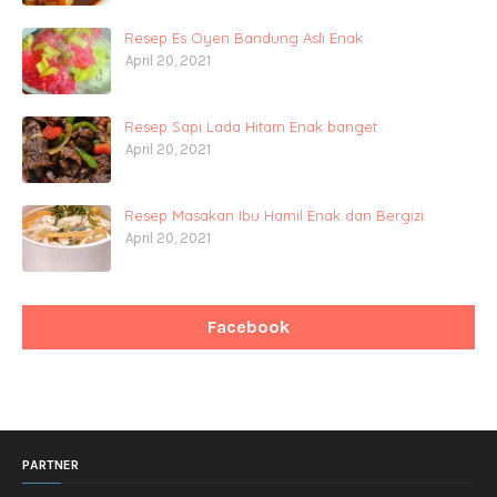
Resep Es Oyen Bandung Asli Enak
April 20, 2021
Resep Sapi Lada Hitam Enak banget
April 20, 2021
Resep Masakan Ibu Hamil Enak dan Bergizi
April 20, 2021
Facebook
PARTNER