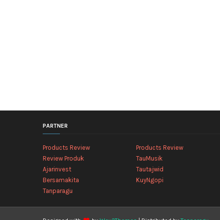
PARTNER
Products Review
Products Review
Review Produk
TauMusik
Ajarinvest
Tautajwid
Bersamakita
KuyNgopi
Tanparagu