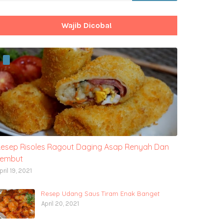
Wajib Dicoba!
esep Risoles Ragout Daging Asap Renyah Dan
Lembut
pril 19, 2021
Resep Udang Saus Tiram Enak Banget
April 20, 2021