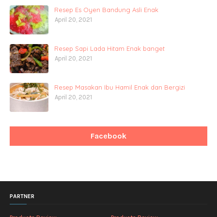
Resep Es Oyen Bandung Asli Enak
April 20, 2021
Resep Sapi Lada Hitam Enak banget
April 20, 2021
Resep Masakan Ibu Hamil Enak dan Bergizi
April 20, 2021
Facebook
PARTNER