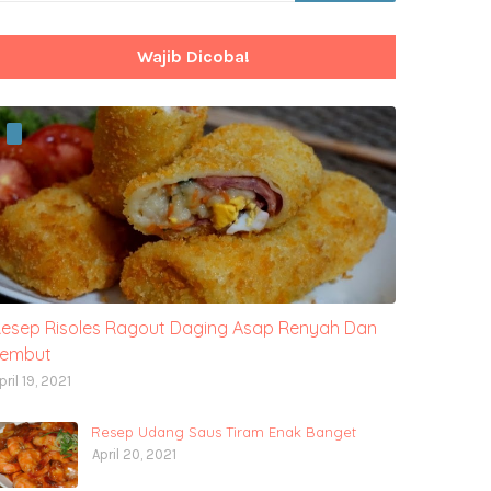
Wajib Dicoba!
esep Risoles Ragout Daging Asap Renyah Dan
Lembut
pril 19, 2021
Resep Udang Saus Tiram Enak Banget
April 20, 2021