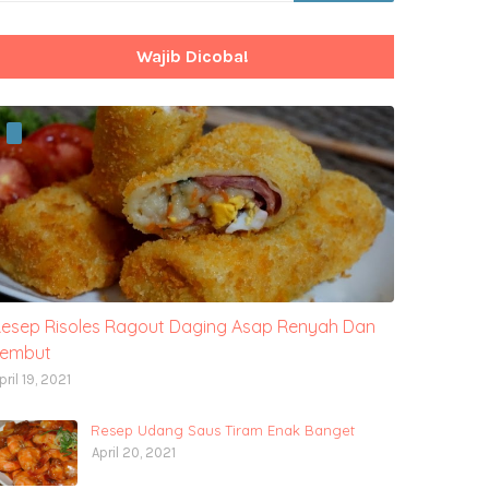
Wajib Dicoba!
esep Risoles Ragout Daging Asap Renyah Dan
Lembut
pril 19, 2021
Resep Udang Saus Tiram Enak Banget
April 20, 2021