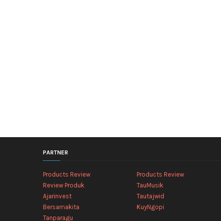
PARTNER
Products Review
Products Review
Review Produk
TauMusik
Ajarinvest
Tautajwid
Bersamakita
KuyNgopi
Tanparagu