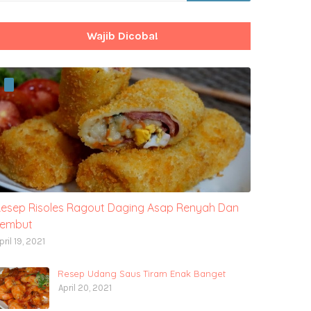
Wajib Dicoba!
esep Risoles Ragout Daging Asap Renyah Dan
Lembut
pril 19, 2021
Resep Udang Saus Tiram Enak Banget
April 20, 2021