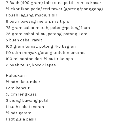
2 Buah (400 gram) tahu cina putih, remas kasar
½ ekor ikan peda/ teri tawar (goreng/panggang)
1 buah jagung muda, sisir
6 butir bawang merah, iris tipis
25 gram cabai merah, potong-potong 1 cm
25 gram cabai hijau, potong-potong 1 cm
5 buah cabai rawit
100 gram tomat, potong 4-5 bagian
1½ sdm minyak goreng untuk menumis
100 ml santan dari ¼ butir kelapa
2 buah telur, kocok lepas
Haluskan :
½ sdm ketumbar
1 cm kencur
½ cm lengkuas
2 siung bawang putih
1 buah cabai merah
½ sdt garam
1 sdt gula pasir