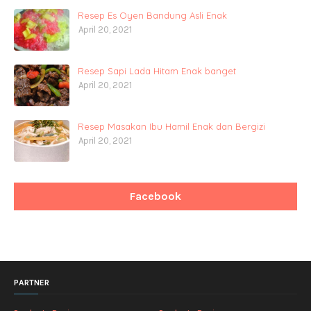
Resep Es Oyen Bandung Asli Enak
April 20, 2021
Resep Sapi Lada Hitam Enak banget
April 20, 2021
Resep Masakan Ibu Hamil Enak dan Bergizi
April 20, 2021
Facebook
PARTNER